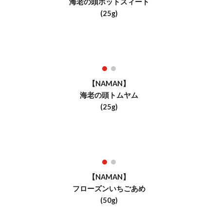
海老の頭
ホットスィート
(
25
g)
【NAMAN】
海老の頭
トムヤム
(
25
g)
【NAMAN】
フローズンいちごあめ
(
50
g)